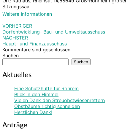
Ort:
Rathaus, Rheinstr. 14,68649 Groß-Rohrheim großer
Sitzungssaal
Weitere Informationen
VORHERIGER
Beitragsnavigation
Dorfentwicklung- Bau- und Umweltausschuss
NÄCHSTER
Haupt- und Finanzausschuss
Kommentare sind geschlossen.
Suchen
Suchen
Aktuelles
Eine Schutzhütte für Rohrem
Blick in den Himmel
Vielen Dank den Streuobstwiesenrettern
Obstbäume richtig schneiden
Herzlichen Dank!
Anträge