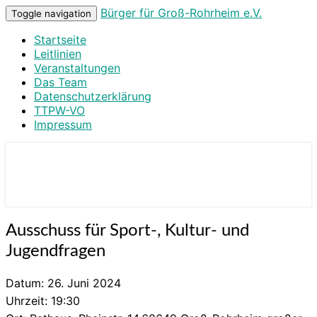
Bürger für Groß-Rohrheim e.V.
Toggle navigation
Startseite
Leitlinien
Veranstaltungen
Das Team
Datenschutzerklärung
TTPW-VO
Impressum
Bürger für Groß-Rohrheim e.V.
Ausschuss
Ausschuss für Sport-, Kultur- und
für
Jugendfragen
Sport-,
Kultur-
Datum:
26. Juni 2024
und
Jugendfragen
Uhrzeit:
19:30