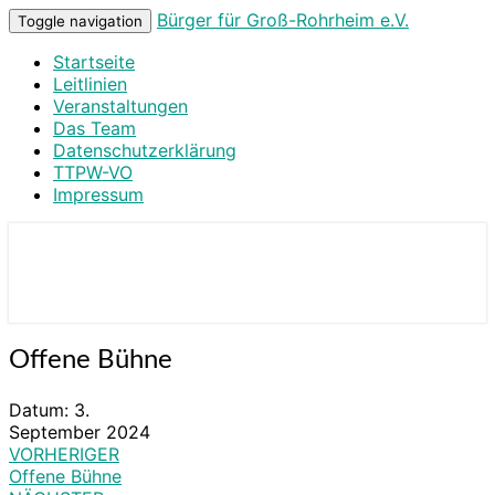
Bürger für Groß-Rohrheim e.V.
Toggle navigation
Startseite
Leitlinien
Veranstaltungen
Das Team
Datenschutzerklärung
TTPW-VO
Impressum
Bürger für Groß-Rohrheim e.V.
Offene
Offene Bühne
Bühne
Datum:
3.
September 2024
VORHERIGER
Beitragsnavigation
Offene Bühne