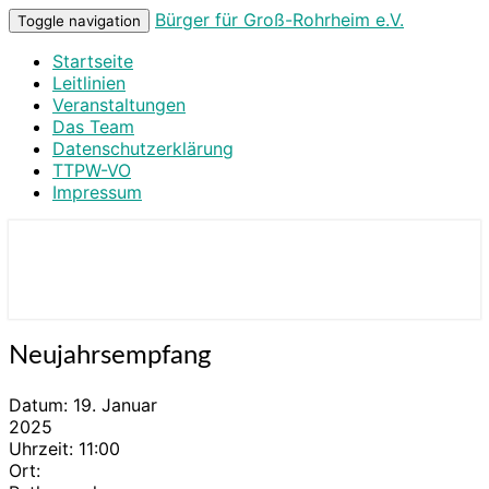
Bürger für Groß-Rohrheim e.V.
Toggle navigation
Startseite
Leitlinien
Veranstaltungen
Das Team
Datenschutzerklärung
TTPW-VO
Impressum
Bürger für Groß-Rohrheim e.V.
Neujahrsempfang
Neujahrsempfang
Datum:
19. Januar
2025
Uhrzeit:
11:00
Ort: