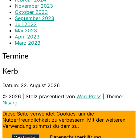
November 2023
Oktober 2023
September 2023
Juli 2023
Mai 2023
April 2023
März 2023
Termine
Kerb
Datum:
22. August 2026
© 2026
|
Stolz präsentiert von
WordPress
|
Theme:
Nisarg
Diese Seite verwendet Cookies, um die
Nutzerfreundlichkeit zu verbessern. Mit der weiteren
Verwendung stimmst du dem zu.
Datenschutzerklärung
Verstanden