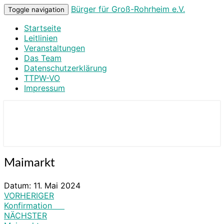
Bürger für Groß-Rohrheim e.V.
Toggle navigation
Startseite
Leitlinien
Veranstaltungen
Das Team
Datenschutzerklärung
TTPW-VO
Impressum
Bürger für Groß-Rohrheim e.V.
Maimarkt
Maimarkt
Datum:
11. Mai 2024
VORHERIGER
Beitragsnavigation
Konfirmation
NÄCHSTER